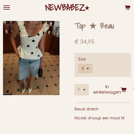
NEWBABEZ⭑
Ga
direct
naar
de
Top ★ Beau
hoofdinhoud
€ 34,95
Size
In
winkelwagen
Bevat stretch
Model draagt een maat M