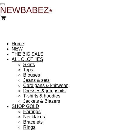
Ga
NEWBABEZ⭑
direct
naar
de
hoofdinhoud
Home
NEW
THE BIG SALE
ALL CLOTHES
Skirts
Tops
Blouses
Jeans & sets
Cardigans & knitwear
Dresses & jumpsuits
T-shirts & hoodies
Jackets & Blazers
SHOP GOLD
Earrings
Necklaces
Bracelets
Rings