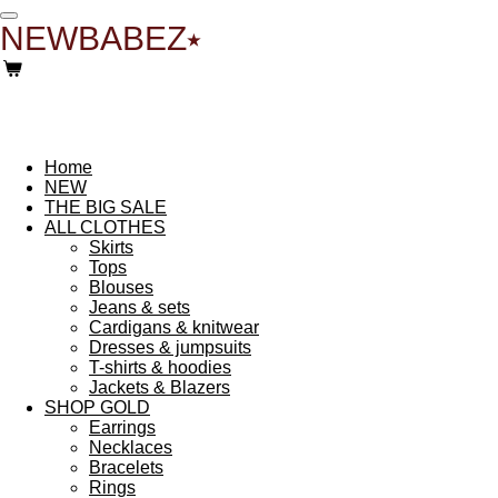
Ga
NEWBABEZ⭑
direct
naar
de
hoofdinhoud
Home
NEW
THE BIG SALE
ALL CLOTHES
Skirts
Tops
Blouses
Jeans & sets
Cardigans & knitwear
Dresses & jumpsuits
T-shirts & hoodies
Jackets & Blazers
SHOP GOLD
Earrings
Necklaces
Bracelets
Rings