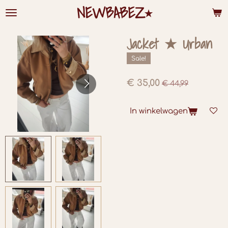
NEWBABEZ⭑
Ga
direct
naar
de
Jacket ★ Urban
hoofdinhoud
Sale!
€ 35,00
€ 44,99
In winkelwagen