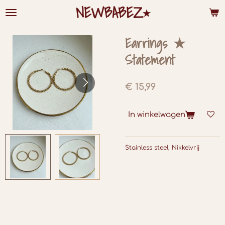
NEWBABEZ⭑
Ga
direct
naar
de
Earrings ★
hoofdinhoud
Statement
€ 15,99
In winkelwagen
Stainless steel, Nikkelvrij