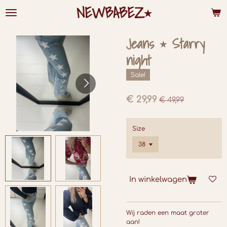
NEWBABEZ⭑
Ga
direct
naar
de
Jeans ⭑ Starry
hoofdinhoud
night
Sale!
€ 29,99
€ 49,99
Size
In winkelwagen
Wij raden een maat groter
aan!