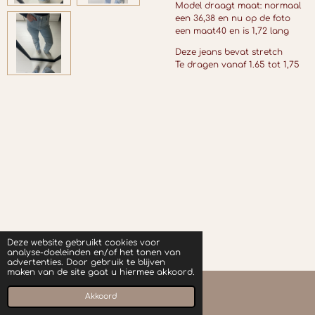
Model draagt maat: normaal
een 36,38 en nu op de foto
een maat40 en is 1,72 lang
Deze jeans bevat stretch
Te dragen vanaf 1.65 tot 1,75
Deze website gebruikt cookies voor
analyse-doeleinden en/of het tonen van
advertenties. Door gebruik te blijven
maken van de site gaat u hiermee akkoord.
© 2023 - 2025 Newbabez
Akkoord