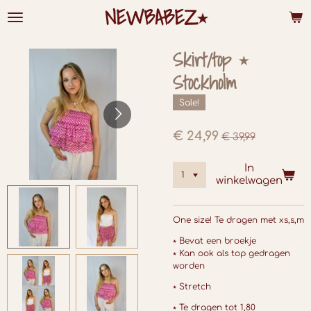
NEWBABEZ⭑
Ga
direct
naar
de
Skirt/top ⭑
hoofdinhoud
Stockholm
Sale!
€ 24,99
€ 39,99
In
winkelwagen
One size!
Te dragen met xs,s,m
⭑ Bevat een broekje
⭑ Kan ook als top gedragen
worden
⭑ Stretch
⭑ Te dragen tot 1,80