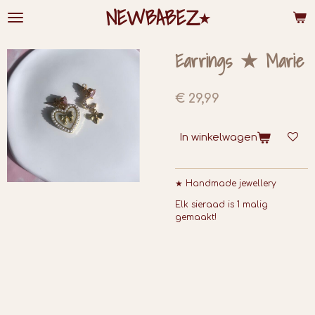
NEWBABEZ⭑
Ga
direct
naar
de
Earrings ★ Marie
hoofdinhoud
€ 29,99
In winkelwagen
★ Handmade jewellery
Elk sieraad is 1 malig
gemaakt!