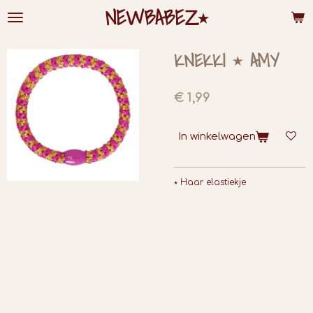
NEWBABEZ⭑
Ga
direct
naar
de
KNEKKI ⭑ AMY
hoofdinhoud
€ 1,99
In winkelwagen
⭑ Haar elastiekje