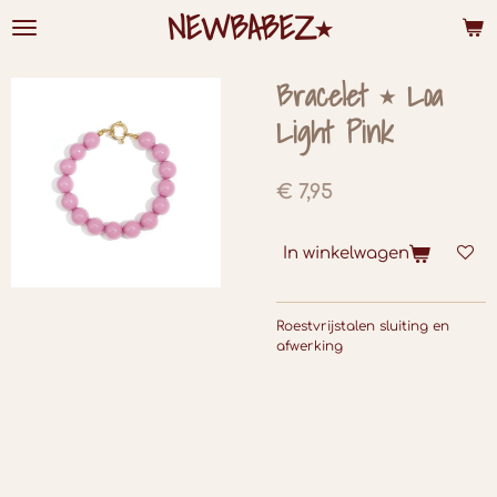
NEWBABEZ⭑
Ga
direct
naar
de
Bracelet ⭑ Loa
hoofdinhoud
Light Pink
€ 7,95
In winkelwagen
Roestvrijstalen sluiting en
afwerking