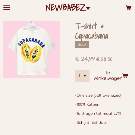
NEWBABEZ⭑
Ga
direct
naar
de
T-shirt ⭑
hoofdinhoud
Copacabana
Sale!
€ 24,99
€ 28,50
In
winkelwagen
-One size (valt oversized)
-100% Katoen
-Te dragen tot maat L/Xl
-Schijnt niet door