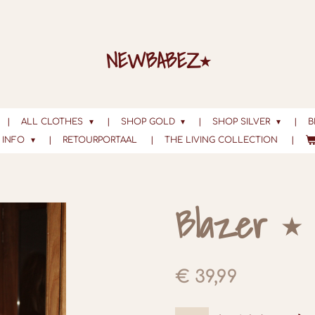
NEWBABEZ⭑
ALL CLOTHES
SHOP GOLD
SHOP SILVER
B
INFO
RETOURPORTAAL
THE LIVING COLLECTION
Blazer ⭑
€ 39,99