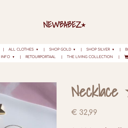
NEWBABEZ⭑
ALL CLOTHES
SHOP GOLD
SHOP SILVER
B
INFO
RETOURPORTAAL
THE LIVING COLLECTION
Necklace
€ 32,99